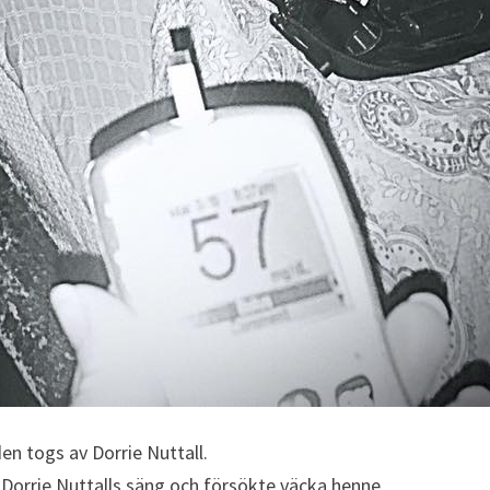
en togs av Dorrie Nuttall.
å Dorrie Nuttalls säng och försökte väcka henne.