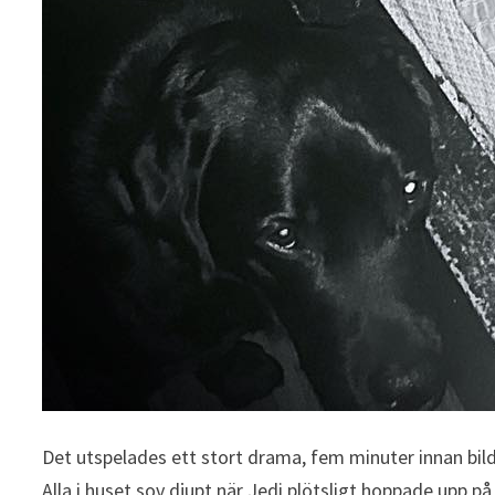
Det utspelades ett stort drama, fem minuter innan bild
Alla i huset sov djupt när Jedi plötsligt hoppade upp p