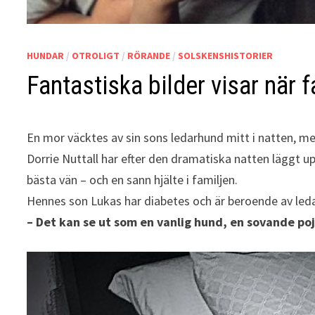
HUNDAR
/
OTROLIGT
/
RÖRANDE
/
SOLSKENSHISTORIER
Fantastiska bilder visar när 
En mor väcktes av sin sons ledarhund mitt i natten, men
Dorrie Nuttall har efter den dramatiska natten läggt u
bästa vän – och en sann hjälte i familjen.
Hennes son Lukas har diabetes och är beroende av ledar
– Det kan se ut som en vanlig hund, en sovande po