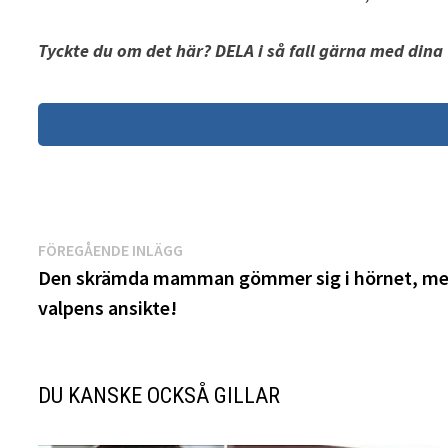
Tyckte du om det här? DELA i så fall gärna med dina
Inläggsnavigering
Föregående
FÖREGÅENDE INLÄGG
inlägg:
Den skrämda mamman gömmer sig i hörnet, men 
valpens ansikte!
DU KANSKE OCKSÅ GILLAR