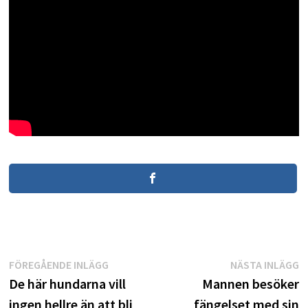
Inläggsnavigering
Föregående
N
FÖREGÅENDE INLÄGG
NÄSTA INLÄGG
inlägg:
i
De här hundarna vill
Mannen besöker
ingen hellre än att bli
fängelset med sin