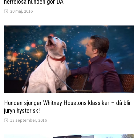
herrelösa hunden gör DÅ
20 maj, 2016
Hunden sjunger Whitney Houstons klassiker – då blir
juryn hysterisk!
13 september, 2016