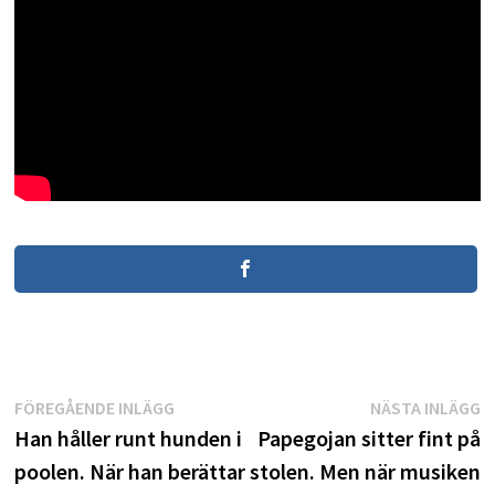
Inläggsnavigering
Föregående
N
FÖREGÅENDE INLÄGG
NÄSTA INLÄGG
inlägg:
i
Han håller runt hunden i
Papegojan sitter fint på
poolen. När han berättar
stolen. Men när musiken