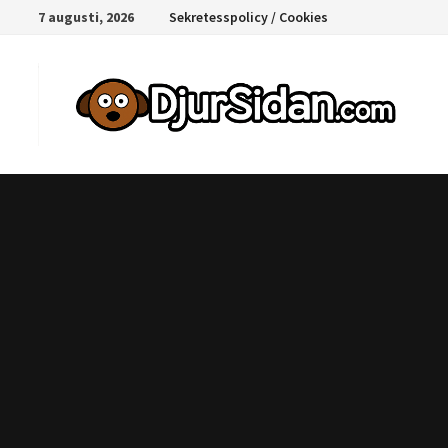
Hoppa
7 augusti, 2026
Sekretesspolicy / Cookies
till
innehåll