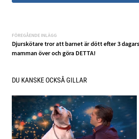
Inläggsnavigering
Föregående
FÖREGÅENDE INLÄGG
inlägg:
Djurskötare tror att barnet är dött efter 3 dagars
mamman över och göra DETTA!
DU KANSKE OCKSÅ GILLAR