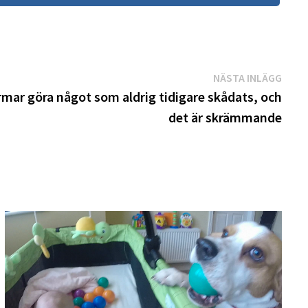
Näst
NÄSTA INLÄGG
inläg
mar göra något som aldrig tidigare skådats, och
det är skrämmande