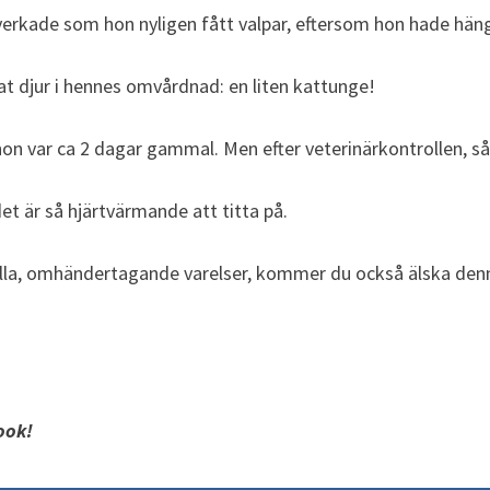
 verkade som hon nyligen fått valpar, eftersom hon hade hän
nat djur i hennes omvårdnad: en liten kattunge!
hon var ca 2 dagar gammal.
Men efter veterinärkontrollen, så
det är så hjärtvärmande att titta på.
ulla, omhändertagande varelser, kommer du också älska denn
ook!