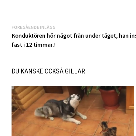
Inläggsnavigering
Föregående
FÖREGÅENDE INLÄGG
inlägg:
Konduktören hör något från under tåget, han ins
fast i 12 timmar!
DU KANSKE OCKSÅ GILLAR