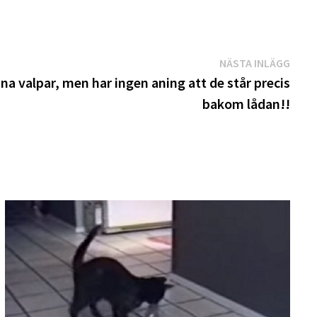
Näst
NÄSTA INLÄGG
inläg
 valpar, men har ingen aning att de står precis
bakom lådan!!