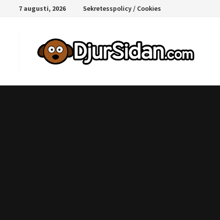
Hoppa
7 augusti, 2026
Sekretesspolicy / Cookies
till
innehåll