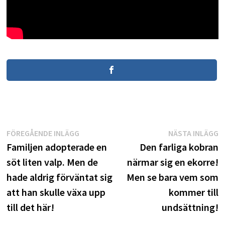
Inläggsnavigering
Föregående
N
FÖREGÅENDE INLÄGG
NÄSTA INLÄGG
inlägg:
i
Familjen adopterade en
Den farliga kobran
söt liten valp. Men de
närmar sig en ekorre!
hade aldrig förväntat sig
Men se bara vem som
att han skulle växa upp
kommer till
till det här!
undsättning!