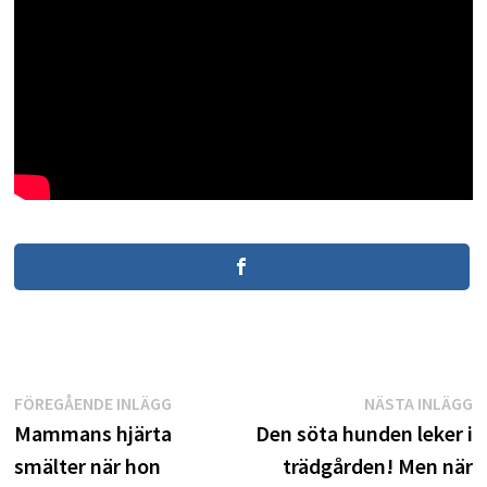
Inläggsnavigering
Föregående
N
FÖREGÅENDE INLÄGG
NÄSTA INLÄGG
inlägg:
i
Mammans hjärta
Den söta hunden leker i
smälter när hon
trädgården! Men när