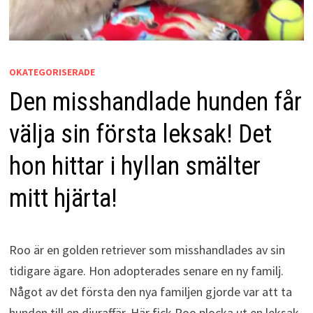
OKATEGORISERADE
Den misshandlade hunden får
välja sin första leksak! Det
hon hittar i hyllan smälter
mitt hjärta!
Roo är en golden retriever som misshandlades av sin
tidigare ägare. Hon adopterades senare en ny familj.
Något av det första den nya familjen gjorde var att ta
hunden till en djuraffär. Här fick Roo plocka ut en leksak