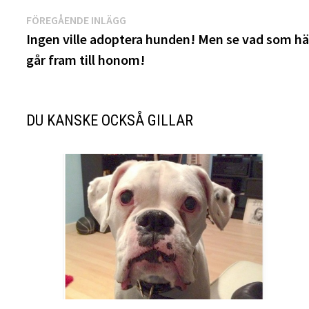
Inläggsnavigering
Föregående
FÖREGÅENDE INLÄGG
inlägg:
Ingen ville adoptera hunden! Men se vad som hä
går fram till honom!
DU KANSKE OCKSÅ GILLAR