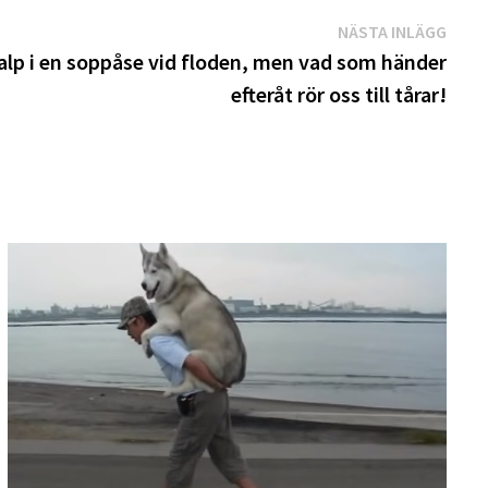
Näst
NÄSTA INLÄGG
inläg
alp i en soppåse vid floden, men vad som händer
efteråt rör oss till tårar!