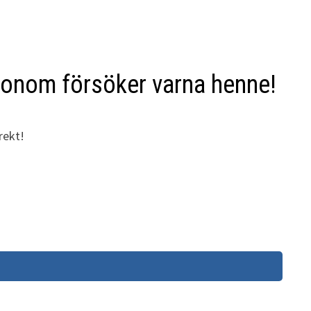
 honom försöker varna henne!
rekt!