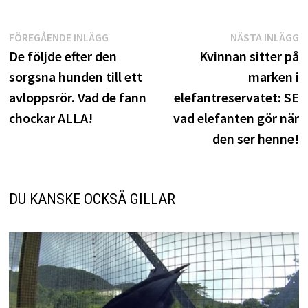
Inläggsnavigering
Föregående
N
FÖREGÅENDE INLÄGG
NÄSTA INLÄGG
inlägg:
i
De följde efter den
Kvinnan sitter på
sorgsna hunden till ett
marken i
avloppsrör. Vad de fann
elefantreservatet: SE
chockar ALLA!
vad elefanten gör när
den ser henne!
DU KANSKE OCKSÅ GILLAR