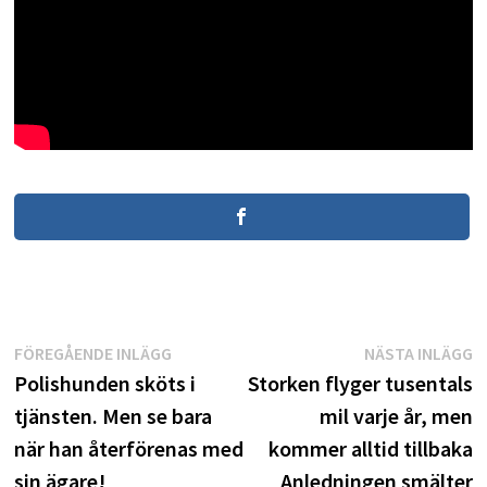
Inläggsnavigering
Föregående
N
FÖREGÅENDE INLÄGG
NÄSTA INLÄGG
inlägg:
i
Polishunden sköts i
Storken flyger tusentals
tjänsten. Men se bara
mil varje år, men
när han återförenas med
kommer alltid tillbaka
sin ägare!
Anledningen smälter