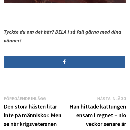
Tyckte du om det här? DELA i så fall gärna med dina
vänner!
Inläggsnavigering
Föregående
N
FÖREGÅENDE INLÄGG
NÄSTA INLÄGG
inlägg:
i
Den stora hästen litar
Han hittade kattungen
inte på människor. Men
ensam i regnet – nio
se när krigsveteranen
veckor senare är