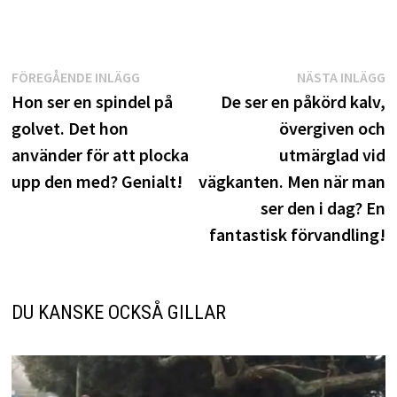
Inläggsnavigering
Föregående
N
FÖREGÅENDE INLÄGG
NÄSTA INLÄGG
inlägg:
i
Hon ser en spindel på
De ser en påkörd kalv,
golvet. Det hon
övergiven och
använder för att plocka
utmärglad vid
upp den med? Genialt!
vägkanten. Men när man
ser den i dag? En
fantastisk förvandling!
DU KANSKE OCKSÅ GILLAR