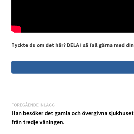
Tyckte du om det här? DELA i så fall gärna med di
Inläggsnavigering
Föregående
FÖREGÅENDE INLÄGG
inlägg:
Han besöker det gamla och övergivna sjukhuset.
från tredje våningen.