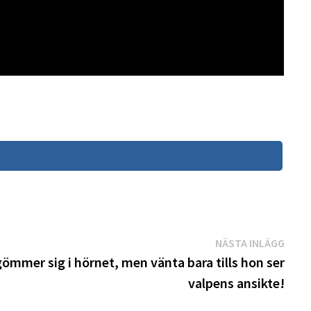
Näst
NÄSTA INLÄGG
inläg
er sig i hörnet, men vänta bara tills hon ser
valpens ansikte!