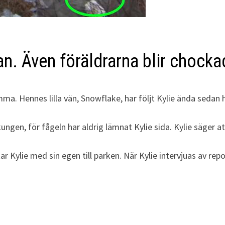
kan. Även föräldrarna blir chocka
. Hennes lilla vän, Snowflake, har följt Kylie ända sedan ho
 ankungen, för fågeln har aldrig lämnat Kylie sida. Kylie säge
tar Kylie med sin egen till parken. När Kylie intervjuas av r