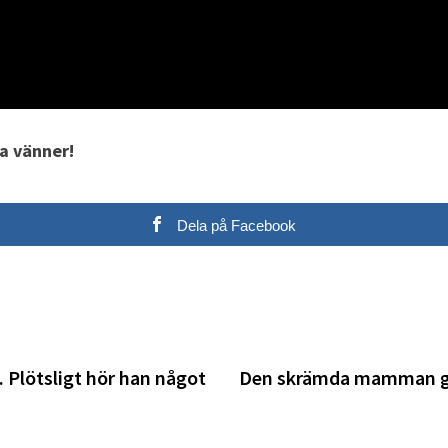
na vänner!
Dela på Facebook
 Plötsligt hör han något
Den skrämda mamman gömm