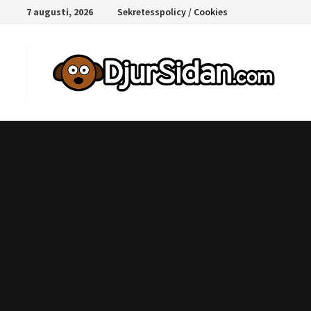
Hoppa
7 augusti, 2026
Sekretesspolicy / Cookies
till
innehåll